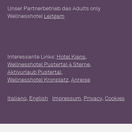
Unser Partnerbetrieb das Adults only
Wellnesshotel
Leitgam
Interessante Links:
Hotel Kiens
,
Wellnesshotel Pustertal 4 Sterne
,
Aktivurlaub Pustertal
,
WELLNESSHOTEL FÜR DIE
Wellnesshotel Kronplatz
,
Anreise
GANZE FAMILIE
Italiano
,
English
Impressum
,
Privacy
,
Cookies
Wellness im Überblick
Pools
Saunawelt
SUITEN & PAKETE
Massagen & Anwendungen
Day Spa
Suiten & Zimmer
Inklusivleistungen
ESSEN UND GENIESSEN
Pakete
Gut zu Wissen