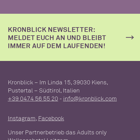
KRONBLICK NEWSLETTER:
MELDET EUCH AN UND BLEIBT
IMMER AUF DEM LAUFENDEN!
WELLNESSHOTEL FÜR DIE
GANZE FAMILIE
Wellness im Überblick
Pools
Saunawelt
Kronblick – Im Linda 15, 39030 Kiens,
SUITEN & PAKETE
Massagen & Anwendungen
Day Spa
Pustertal – Südtirol, Italien
Suiten & Zimmer
Inklusivleistungen
+39 0474 56 55 20
-
info@kronblick.com
ESSEN UND GENIESSEN
Pakete
Gut zu Wissen
Instagram
,
Facebook
Reise-Storno-Schutz
Gutscheine
AKTIVURLAUB KRONPLATZ
Unser Partnerbetrieb das Adults only
Aktiv & Umgebung
Wandern & Biken