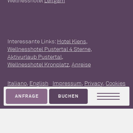
Wellnesshotel
Leitgam
Actionreiche Ausflugsziele
Auf & Abseits der Piste
Interessante Links:
Hotel Kiens
,
INTERESSANTES
Wellnesshotel Pustertal 4 Sterne
,
Newsletter
Blog
Fotogalerie
Aktivurlaub Pustertal
,
Wellnesshotel Kronplatz
,
Anreise
Webcams
Downloads
Jobs
GUTSCHEIN
PAKETE
Italiano
,
English
Impressum
,
Privacy
,
Cookies
ZIMMER & SUITEN
ANFRAGE
BUCHEN