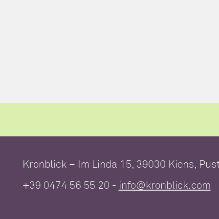
Kronblick – Im Linda 15, 39030 Kiens,
Pust
+39 0474 56 55 20
-
info@kronblick.com
Wellness im 