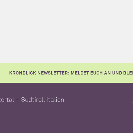
KRONBLICK NEWSLETTER: MELDET EUCH AN UND BLE
ertal – Südtirol, Italien
WELLNESSHOTEL FÜR DIE GANZE FAMILIE
Überblick
Pools
Saunawelt
Massagen & Anwendunge
SUITEN & PAKETE