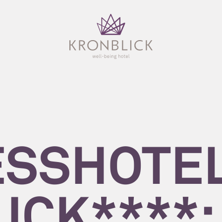
SSHOTE
ICK****: