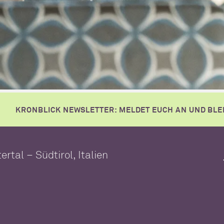
KRONBLICK NEWSLETTER: MELDET EUCH AN UND BLE
ertal – Südtirol, Italien
WELLNESSHOTEL FÜR DIE GANZE FAMILIE
Überblick
Pools
Saunawelt
Massagen & Anwendunge
SUITEN & PAKETE
nklusivleistungen
Pakete
Gut zu Wissen
Reise-Storno