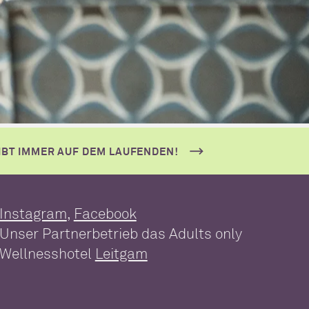
IBT IMMER AUF DEM LAUFENDEN!
Instagram
,
Facebook
Unser Partnerbetrieb das Adults only
Wellnesshotel
Leitgam
n
Day Spa
-Schutz
Gutscheine