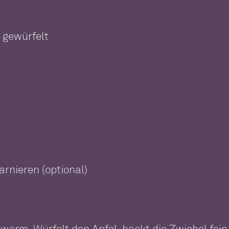
d gewürfelt
rnieren (optional)
warm. Würfelt den Apfel, hackt die Zwiebel fein