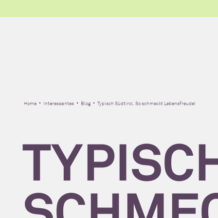
Home
Interessantes
Blog
Typisch Südtirol. So schmeckt Lebensfreude!
TYPISCH
SCHME