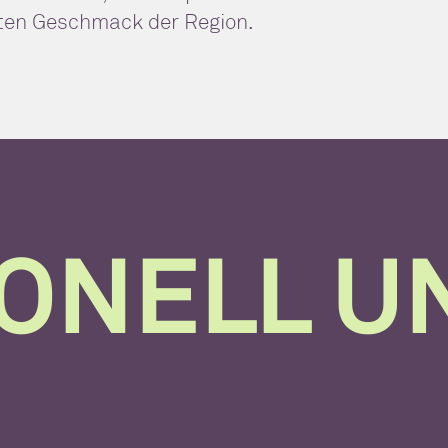
guten Geschmack der Region.
IONELL U