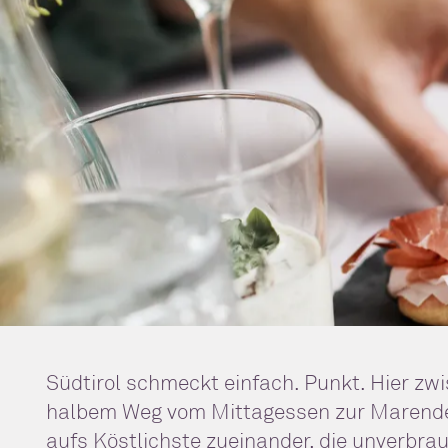
Südtirol schmeckt einfach. Punkt. Hier zw
halbem Weg vom Mittagessen zur Marende 
aufs Köstlichste zueinander, die unverbra