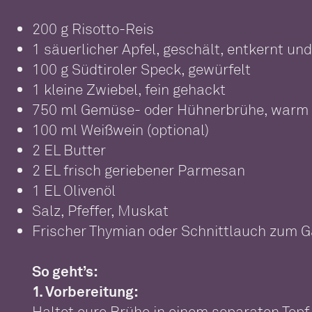
200 g Risotto-Reis
1 säuerlicher Apfel, geschält, entkernt un
100 g Südtiroler Speck, gewürfelt
1 kleine Zwiebel, fein gehackt
750 ml Gemüse- oder Hühnerbrühe, warm
100 ml Weißwein (optional)
2 EL Butter
2 EL frisch geriebener Parmesan
1 EL Olivenöl
Salz, Pfeffer, Muskat
Frischer Thymian oder Schnittlauch zum Ga
So geht’s:
1. Vorbereitung:
Haltet eure Brühe in einem separaten Topf 