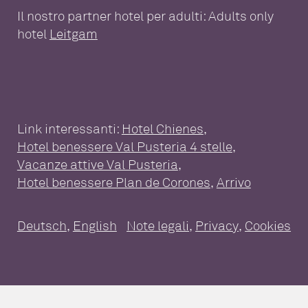
Il nostro partner hotel per adulti: Adults only
hotel
Leitgam
Link interessanti:
Hotel Chienes
,
Hotel benessere Val Pusteria 4 stelle
,
WELLNESS HOTEL PER
Vacanze attive Val Pusteria
,
TUTTA LA FAMIGLIA
Hotel benessere Plan de Corones
,
Arrivo
Benessere & Spa
Pools
Deutsch
,
English
Note legali
,
Privacy
,
Cookies
SUITE & PACCHETTI
Mondo delle saune
Camere e suite
Servizi inclusi
Massaggi e trattamenti
Day Spa
IL BUON GUSTO
Pacchetti
Buono a sapersi
Assicurazione annullamenti viaggi
Buoni