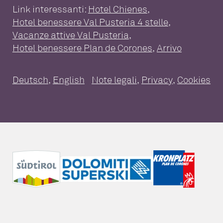
Benessere & Spa
Pools
Link interessanti:
Hotel Chienes
,
Hotel benessere Val Pusteria 4 stelle
,
SUITE & PACCHETTI
Mondo delle saune
Vacanze attive Val Pusteria
,
Camere e suite
Servizi inclusi
Massaggi e trattamenti
Day Spa
Hotel benessere Plan de Corones
,
Arrivo
Pacchetti
Buono a sapersi
Deutsch
,
English
Note legali
,
Privacy
,
Cookies
Assicurazione annullamenti viaggi
Buoni
IL BUON GUSTO
AVVENTURA PLAN DE
CORONES
Attività & Dintorni
Escursioni e pedalate
FATTI INTERESSANTI
Le destinazioni per escursioni piene
d’azione
Newsletter
Blog
Immagini
Webcam