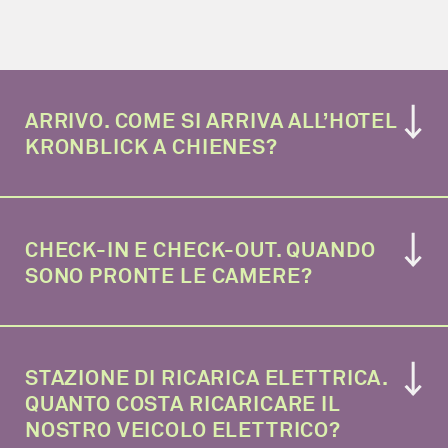
ARRIVO. COME SI ARRIVA ALL’HOTEL
KRONBLICK A CHIENES?
L’Hotel Kronblick**** è in Val Pusteria, nel
CHECK-IN E CHECK-OUT. QUANDO
nord dell’Alto Adige. In
questa pagina
troverete
SONO PRONTE LE CAMERE?
tutte le informazioni per viaggiare con
l’autobus, con il treno, la macchina o l’aereo.
Il giorno del vostro arrivo, la vostra camera (o
STAZIONE DI RICARICA ELETTRICA.
la vostra suite) sarà pronta alle ore 14:00. Il
QUANTO COSTA RICARICARE IL
giorno della partenza vi chiediamo di liberare
NOSTRO VEICOLO ELETTRICO?
l’alloggio entro le ore 11:00.